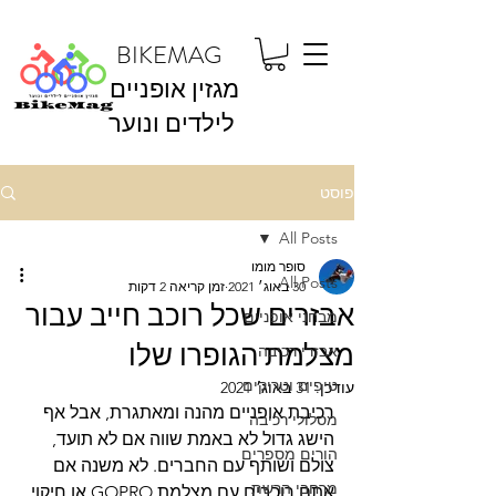
BIKEMAG
מגזין אופניים
לילדים ונוער
פוסט
All Posts
סופר מומו
All Posts
30 באוג׳ 2021
זמן קריאה 2 דקות
אבזרים שכל רוכב חייב עבור
מבחני אופניים
מצלמת הגופרו שלו
אבזרי רכיבה
טיפים וטריקים
עודכן:
31 באוג׳ 2021
רכיבת אופניים מהנה ומאתגרת, אבל אף 
מסלולי רכיבה
הישג גדול לא באמת שווה אם לא תועד, 
הורים מספרים
צולם ושותף עם החברים. לא משנה אם 
מרחבי הרשת
אתם רוכבים עם מצלמת GOPRO או חיקוי 