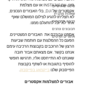
סיני, עם INSTA360 או עם מצלמת 
סיפורים אישיים
אקסטרים של DJI, בלי האבזרים הנכונים, 
שאלות מהבית
לא תצליחו להגיע לצילום המושלם שאף 
רכיבה תחרותית
אחד לא יוכל להתעלם ממנו.
חבובונים ונהנים
אספנו עבורכם את  האבזרים המצטיינים. 
אתגרים ופרסים
הפעם כל ההמלצות עם חותמת שביעות 
הרצון של הרוכבים בקבוצות הרכיבה עימם 
אנחנו בקשר. אם מצאתם אבזר חובה 
שאנחנו לא התייחסנו אליו, תרגישו חופשי 
להוסיף בתגובות או לשתף בקבוצת 
הפייסבוק שלנו 
בייקמאג בפייסבוק
.
 אבזרים למצלמות אקסטרים