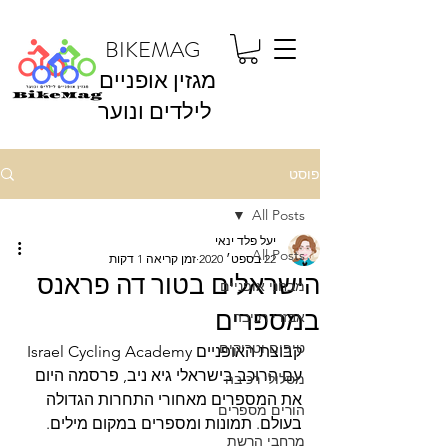
BIKEMAG
מגזין אופניים
לילדים ונוער
פוסט
All Posts
יעל פלד ינאי
All Posts
22 בספט׳ 2020
זמן קריאה 1 דקות
הישראלים בטור דה פראנס
מבחני אופניים
במספרים
אבזרי רכיבה
טיפים וטריקים
קבוצת האופניים Israel Cycling Academy 
עם הרוכב בישראלי גיא ניב, פרסמה היום 
מסלולי רכיבה
את המספרים מאחורי התחרות הגדולה 
הורים מספרים
בעולם. תמונות ומספרים במקום מילים. 
מרחבי הרשת