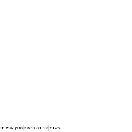
גיא ניב
טור דה פראנס
מרוץ אופניים