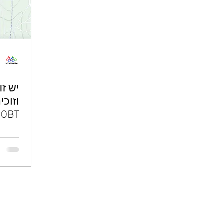
אתגרים ופרסים
יש ז
וזוכי
0BT