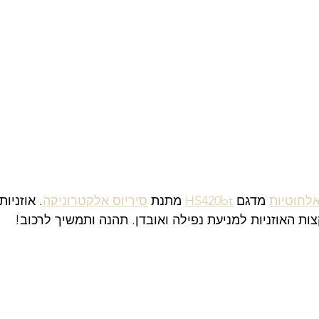
אלחוטיות
 מדגם 
HS420bt
 מתנת 
סיריוס אלקטרוניקה
. אוזניו
צות האוזניות למניעת נפילה ואובדן. תהנה ותמשיך לרכוב!