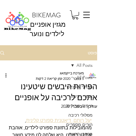
BIKEMAG
מגזין אופניים
לילדים ונוער
פוסט
All Posts
מערכת בייקמאג
All Posts
5 בפבר׳ 2020
זמן קריאה 2 דקות
הפירות היבשים שיטעינו
מבחני אופניים
אתכם לרכיבה על אופניים
אבזרי רכיבה
טיפים וטריקים
עודכן:
6 בפבר׳ 2020
מסלולי רכיבה
יעל רותם, דיאטנית ספורט קלינית
, 
הורים מספרים
מהמובילות בתזונת ספורט לילדים, אוהבת 
מרחבי הרשת
את טו בשבט. היא שלחה לנו מידע חשוב 