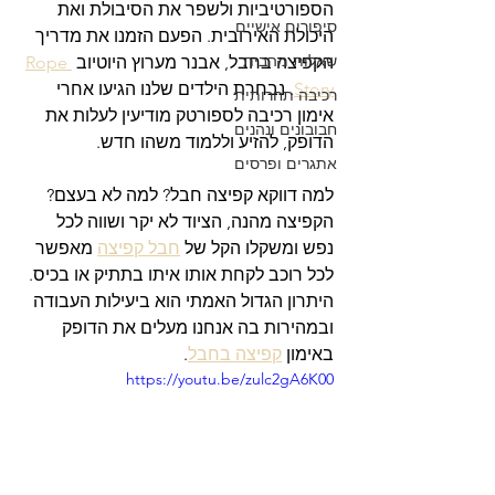
הספורטיביות ולשפר את הסיבולת ואת 
סיפורים אישיים
היכולת האירובית. הפעם הזמנו את מדריך 
שאלות מהבית
הקפיצה בחבל, אבנר מערוץ היוטיוב 
Rope 
Story
. נבחרת הילדים שלנו הגיעו אחרי 
רכיבה תחרותית
אימון רכיבה לספורטק מודיעין לעלות את 
חבובונים ונהנים
הדופק, להזיע וללמוד משהו חדש.
אתגרים ופרסים
למה דווקא קפיצה חבל? למה לא בעצם? 
הקפיצה מהנה, הציוד לא יקר ושווה לכל 
נפש ומשקלו הקל של 
חבל קפיצה
 מאפשר 
לכל רוכב לקחת אותו איתו בתתיק או בכיס. 
היתרון הגדול האמתי הוא ביעילות העבודה 
ובמהירות בה אנחנו מעלים את הדופק 
באימון 
קפיצה בחבל
.
https://youtu.be/zulc2gA6K00