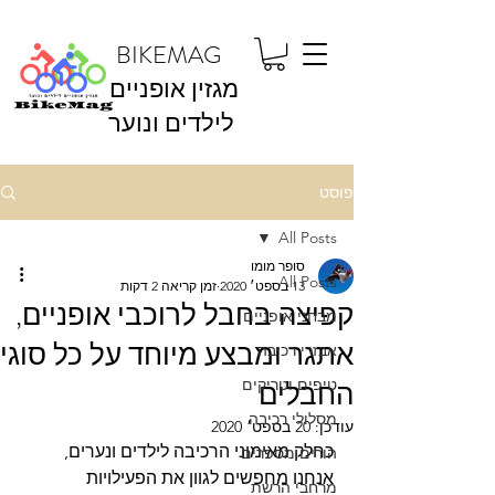
BIKEMAG
מגזין אופניים
לילדים ונוער
פוסט
All Posts
סופר מומו
All Posts
13 בספט׳ 2020
זמן קריאה 2 דקות
קפיצה בחבל לרוכבי אופניים,
מבחני אופניים
אתגר ומבצע מיוחד על כל סוגי
אבזרי רכיבה
החבלים
טיפים וטריקים
מסלולי רכיבה
עודכן:
20 בספט׳ 2020
כחלק מאימוני הרכיבה לילדים ונערים, 
הורים מספרים
אנחנו מחפשים לגוון את הפעילויות 
מרחבי הרשת