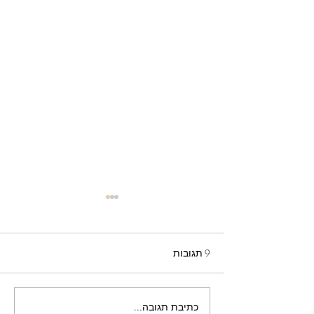
9 תגובות
כתיבת תגובה...
אתגר 5 המדרגות - אבישר