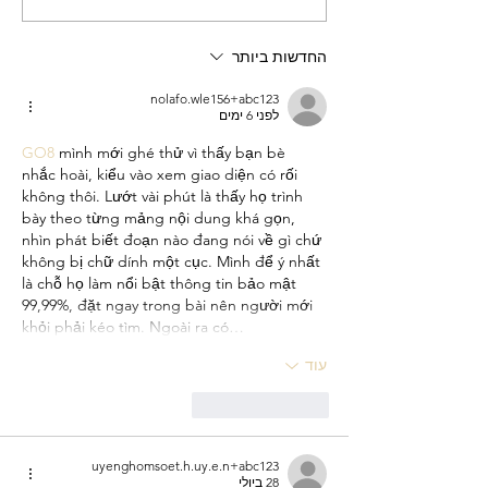
שטיינברג על טיפוס מדרגות
עם אופניים
החדשות ביותר
nolafo.wle156+abc123
לפני 6 ימים
GO8
 mình mới ghé thử vì thấy bạn bè 
nhắc hoài, kiểu vào xem giao diện có rối 
không thôi. Lướt vài phút là thấy họ trình 
bày theo từng mảng nội dung khá gọn, 
nhìn phát biết đoạn nào đang nói về gì chứ 
không bị chữ dính một cục. Mình để ý nhất 
là chỗ họ làm nổi bật thông tin bảo mật 
99,99%, đặt ngay trong bài nên người mới 
khỏi phải kéo tìm. Ngoài ra có…
עוד
לייק
להשיב
uyenghomsoet.h.uy.e.n+abc123
28 ביולי