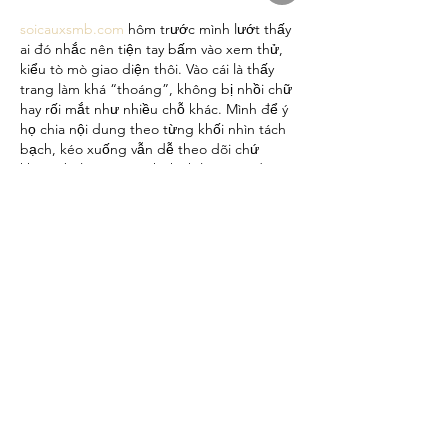
soicauxsmb.com
 hôm trước mình lướt thấy 
ai đó nhắc nên tiện tay bấm vào xem thử, 
kiểu tò mò giao diện thôi. Vào cái là thấy 
trang làm khá “thoáng”, không bị nhồi chữ 
hay rối mắt như nhiều chỗ khác. Mình để ý 
họ chia nội dung theo từng khối nhìn tách 
bạch, kéo xuống vẫn dễ theo dõi chứ 
không bị lạc. Cái mình thích là menu đặt 
ngay chỗ dễ thấy nên chuyển qua lại 
nhanh, không…
עוד
לייק
להשיב
bentiecesav.a.ge54.62
24 ביולי
de88.work
 mình ghé thử vài phút vì thấy 
mọi người nhắc, kiểu vào xem giao diện 
cho biết thôi. Cảm giác đầu tiên là nhìn rất 
“WordPress” luôn, đơn giản và dễ định 