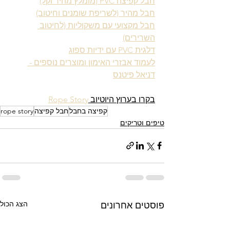
חבל קפיצה PVC (מומלץ מהיר וקל)
חבל מהיר (לשריפת שומנים וחיטוב)
חבל מקצועי עם משקוליות (לחיטוב 
השרירים)
דלגית PVC עם ידיות ספוג
לעמוד אבזרי האימון ומוצרים נוספים - 
דניאל פיטנס
בקרו בערוץ היוטיוב 
Rope Story
קפיצה בחבל
חבל קפיצה
rope story
טיפים וטריקים
הצג הכול
פוסטים אחרונים