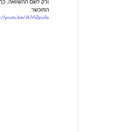
ורק לשם ההשוואה, כך 
המוכשר. 
s://youtu.be/Jk7rliZpuSs