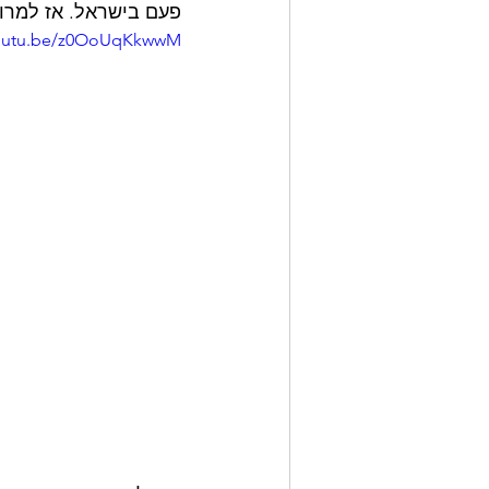
פעם בישראל. אז למרו
youtu.be/z0OoUqKkwwM