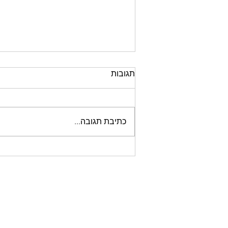
תגובות
כתיבת תגובה...
הישראלים בטור דה פראנס
במספרים