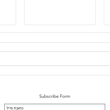
משחק חינמי של רדבול אם עוד
גם פא
אין לכם, אז... Bike Unchained 2
בבית
Subscribe Form