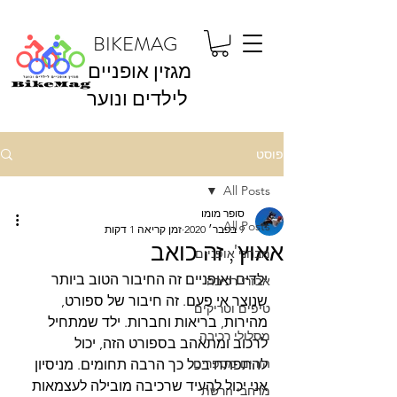
BIKEMAG
מגזין אופניים
לילדים ונוער
פוסט
All Posts
סופר מומו
All Posts
9 בפבר׳ 2020
זמן קריאה 1 דקות
אאוץ', זה כואב
מבחני אופניים
ילדים ואופניים זה החיבור הטוב ביותר 
אבזרי רכיבה
שנוצר אי פעם. זה חיבור של ספורט, 
טיפים וטריקים
מהירות, בריאות וחברות. ילד שמתחיל 
מסלולי רכיבה
לרכוב ומתאהב בספורט הזה, יכול 
הורים מספרים
להתפתח בכל כך הרבה תחומים. מניסיון 
אני יכול להעיד שרכיבה מובילה לעצמאות 
מרחבי הרשת