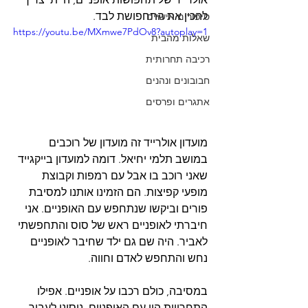
להכין את התחפושת לבד.
סיפורים אישיים
https://youtu.be/MXmwe7PdOv8?autoplay=1
שאלות מהבית
רכיבה תחרותית
חבובונים ונהנים
אתגרים ופרסים
מועדון אולרייד זה מועדון של רוכבים 
במושב תלמי יחיאל. דומה למועדון בייקגייד 
שאני רוכב בו אבל עם רמפות וקבוצת 
מופעי קפיצות. הם הזמינו אותנו למסיבת 
פורים וביקשו שנתחפש עם האופניים. אני 
חיברתי לאופניים ראש של סוס והתחפשתי 
לאביר. היה שם גם ילד שחיבר לאופניים 
נחש והתחפש לאדם וחווה.
במסיבה, כולם רכבו על אופניים. אפילו 
התחרויות היו עם האופניים. ניסינו לעבור 