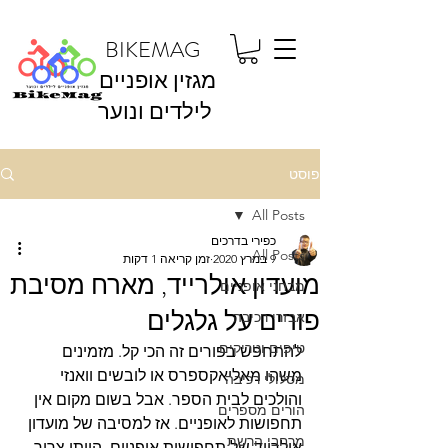
BIKEMAG
מגזין אופניים
לילדים ונוער
פוסט
All Posts
כפירי בדרכים
All Posts
9 במרץ 2020
זמן קריאה 1 דקות
מועדון אולרייד, מארח מסיבת
מבחני אופניים
פורים על גלגלים
אבזרי רכיבה
טיפים וטריקים
להתחפש בפורים זה הכי קל. מזמינים 
משהו מאליאקספרס או לובשים וואנזי 
מסלולי רכיבה
והולכים לבית הספר. אבל בשום מקום אין 
הורים מספרים
תחפושות לאופניים. אז למסיבה של מועדון 
מרחבי הרשת
אולרייד של תחפושות אופניים, הייתי צריך 