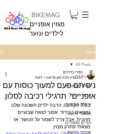
BIKEMAG
מגזין אופניים
לילדים ונוער
פוסט
All Posts
כפירי בדרכים
All Posts
23 במרץ 2020
זמן קריאה 1 דקות
ניסיתם פעם למעוך כוסות עם
מבחני אופניים
אופניים? תרגילי רכיבה לסלון.
אבזרי רכיבה
טיפים וטריקים
בגלל הקורונה, הרבה ילדים השכונה שלנו 
נמצאים בבידוד. אסור לצאת שבועיים 
מסלולי רכיבה
מהבית, אבל צריך לשמור על הכושר. אז 
הורים מספרים
מצאתי פתרון מצוין.
מרחבי הרשת
https://youtu.be/0iu0yOOm_QM?autoplay=1