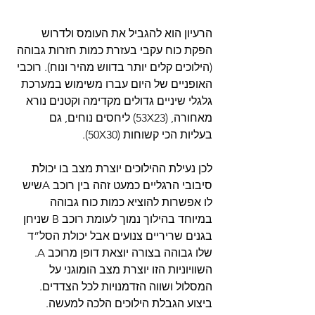
הרעיון הוא להגביל את העומס ולדרוש 
הפקת כוח עקבי בעזרת כמות חזרות גבוהה 
(הילוכים קלים יותר בדווש מהיר ונוח). רוכבי 
האופניים של היום עברו משימוש במערכת 
גלגלי שיניים גדולים מקדימה וקטנים נורא 
מאחורה, (53X23) ליחסים נוחים, גם 
בעליות הכי קשוחות (50X30).
לכן נעילת ההילוכים יוצרת מצב בו יכולת 
סיבובי הרגליים כמעט זהה בין רוכב Aשיש 
לו אפשרות להוציא כמות כוח גבוהה 
במיוחד בהילוך נמוך לעומת רוכב B שניחן 
בגנים שריריים צנועים אבל יכולת הסל”ד 
שלו גבוהה בצורה יוצאת דופן מרוכב A. 
השוויוניות הזו יוצרת מצב הומוגני על 
המסלול ושווה הזדמנויות לכל הצדדים.
ביצוע הגבלת הילוכים הלכה למעשה.