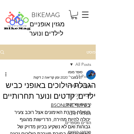
BIKEMAG
מגזין אופניים
לילדים ונוער
פוסט
All Posts
סופר מומו
All Posts
27 בפבר׳ 2020
זמן קריאה 2 דקות
הגבלת הילוכים באופני כביש
מבחני אופניים
ילדים, קדטים ונוער תחרותיים
אבזרי רכיבה
טיפים וטריקים
בשיתוף BSONLINE
תחילת סדרת האימונים אצל רוכב צעיר 
מסלולי רכיבה
יכולה להיות מהירה, הדרישות מהגוף 
הורים מספרים
גבוהות ואם לא נשקיע בכיוון מדויק של 
מרחבי הרשת
האופניים או בחירת מערכת הילוכים נכונה 