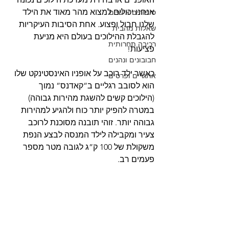
אנחנו יכולים למצוא מהר מאוד את הילד 
סיפורים אישיים
שלנו חבול ופצוע. אחת הסיבות העיקריות 
שאלות מהבית
להגבלת ההילוכים בעולם היא מניעת 
רכיבה תחרותית
פציעות!
חבובונים ונהנים
כאשר ילד רוכב על אופניו האינסטינקט שלו 
אתגרים ופרסים
הוא לסובב רגליים ב”קאדנס” נמוך  
(הילוכים קשים להשגת מהירות גבוהה) 
במטרה להפיק יותר כוח ולהגיע למהירות 
גבוהה יותר. זוהי תובנה מסוכנת לרוכב 
צעיר ומקבילה לילד המנסה לבצע הנפת 
משקולת של 100 ק”ג לגובה מטר מספר 
פעמים רב.