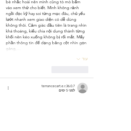
bè nhắc hoài nên mình cũng tò mò bấm 
vào xem thử cho biết. Mình không rảnh 
ngồi đọc kỹ hay soi từng mục đâu, chủ yếu 
lướt nhanh xem giao diện có dễ dùng 
không thôi. Cảm giác đầu tiên là trang nhìn 
khá thoáng, kiểu chia nội dung thành từng 
khối nên kéo xuống không bị rối mắt. Mấy 
phần thông tin để dạng bảng cột nhìn gọn 
gàng,…
עוד
לייק
להשיב
terrancecart.e.r.36.0.7
לפני 5 ימים
ku casino
 dạo này thấy bạn bè nhắc hoài 
nên mình cũng bấm vào coi thử cho biết, 
kiểu lướt nhanh chứ không có ngồi nghiên 
cứu gì sâu. Vào cái là thấy giao diện làm khá 
sáng sủa, bố cục chia mảng rõ nên kéo 
xuống không bị “ngợp”, bấm qua lại mấy 