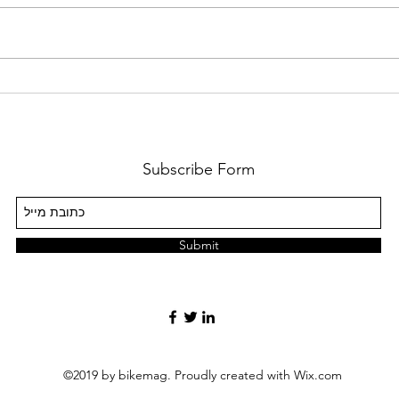
המלצות חמות לאבזרי רכיבה
ציוד 
במחיר שווה לשנת הרכיבה
בחורף
23/24
Subscribe Form
Submit
©2019 by bikemag. Proudly created with Wix.com