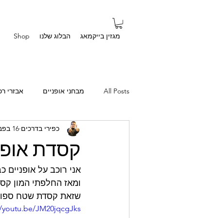
מגזין בייקמאג
הבלוג שלנו
Shop
All Posts
מבחני אופניים
אבזרי רכ
כפירי בדרכים
16 בפבר׳ 2020
סיפורים אישיים
שאלות מהבית
קסדת אופני
שזאת קסדת שטח ספור
//youtu.be/JM20jqcgJks