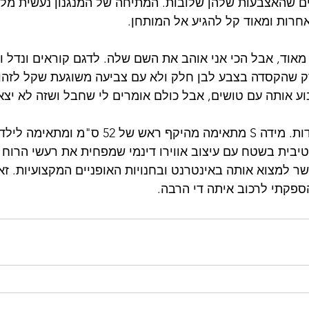
ים שהאצבעות שלהן שלובות. המתיחה של המנגנון נעשית מל
חרות ומאוד קל להגיע אל המותחן.
אוד, אבל הכי אני אוהב את השם שלה. לדגם קוראים ונדל וז
רק שהקסדה בצבע לבן חלק ולא עם צביעה משוגעת שקל לזהו
ע אותה עם טושים, אבל כולם אומרים לי שחבל ושזה לא יצא 
הקסדה מגיעה ב- 3 מידות. מידה S מתאימה מהיקף ראש של 
בית בשטח עם עיצוב אווירו דינמי שמפחית את רעשי הרוח ו
4 ש"ח. אפשר למצוא אותה באינטרנט ובחנויות האופניים המקצועיות. 
הספקתי לרכוב איתה די הרבה.