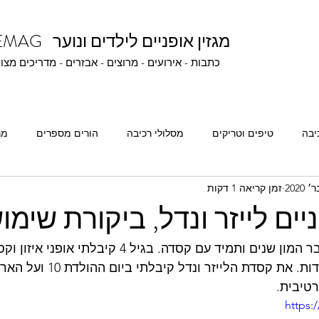
BIKEMAG מגזין אופניים לילדים ונוער
כתבות - אירועים - מרוצים - אבזרים - מדריכים מצו
יבה
טיפים וטריקים
מסלולי רכיבה
הורים מספרים
מר
זמן קריאה 1 דקות
רכיבה תחרותית
חבובונים ונהנים
אתגרים ופרסים
ים לייזר ונדל, ביקורת שימו
אני רוכב על אופניים כבר המון שנים ותמיד עם קסדה. בגיל
ומאז החלפתי המון קסדות. את קסדת הלי
טיבית.
https: